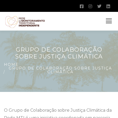
GRUPO DE COLABORAÇÃO
SOBRE JUSTIÇA CLIMÁTICA
HOME
GRUPO DE COLABORAÇÃO SOBRE JUSTIÇA
CLIMÁTICA
O Grupo de Colaboração sobre Justiça Climática da
Rede MTI é uma iniciativa coordenada em parceria