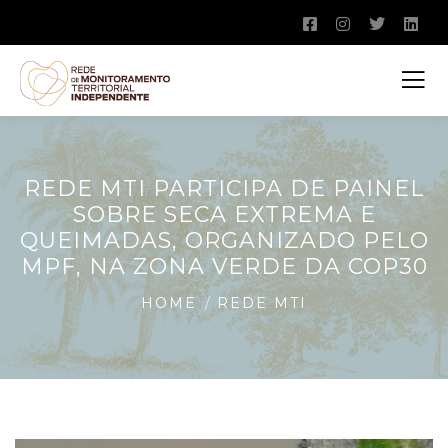
REDE MTI PARTICIPA DE PAINEL
SOBRE SECA EXTREMA E
QUEIMADAS, ORGANIZADO PELO
MPF, NA ZONA VERDE DA COP30
HOME
REDE MTI